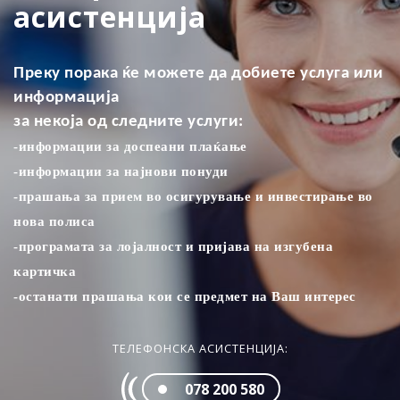
асистенција
Преку порака ќе можете да добиете услуга или
информација
за некоја од следните услуги:
-информации за доспеани плаќањe
-информации за најнови понуди
-прашања за прием во осигурување и инвестирање во
нова полиса
-програмата за лојалност и пријава на изгубена
картичка
-останати прашања кои се предмет на Ваш интерес
ТЕЛЕФОНСКА АСИСТЕНЦИЈА:
078 200 580