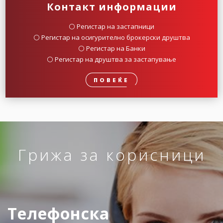
Контакт информации
⚪️ Регистар на застапници
⚪️ Регистар на осигурително брокерски друштва
⚪️ Регистар на Банки
⚪️ Регистар на друштва за застапување
ПОВЕЌЕ
Грижа за корисници
Телефонска