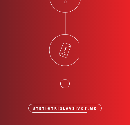
STETI@TRIGLAVZIVOT.MK