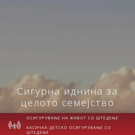
Сигурна иднина за
целото семејство
ОСИГУРУВАЊЕ НА ЖИВОТ СО ШТЕДЕЊЕ
КАСИЧКА-ДЕТСКО ОСИГУРУВАЊЕ СО
ШТЕДЕЊЕ