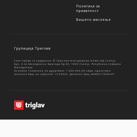
Политика за
приватност
Вашето мислење
Групација Триглав
Сите права се задржани. © Триглав осигурување живот АД Скопје,
Бул. 3-та Македонска Бригада бр.36, 1000 Скопје, Република Северна
Македонија
Основна главнина на друштвото: 7.000.000,00 евра, единствен
матичен број на субјектот: 7233825, Даночен број 4080017568947