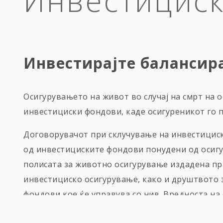
Инвестициск
Инвестирајте балансир
Осигурувањето на живот во случај на смрт на 
инвестициски фондови, каде осигуреникот го 
Договорувачот при склучување на инвестицис
од инвестициските фондови понудени од осигур
полисата за животно осигурување издадена пр
инвестициско осигурување, како и друштвото 
фондови кое ќе управува со нив. Вредноста на
цената на уделот на избраните фондови/фонд.