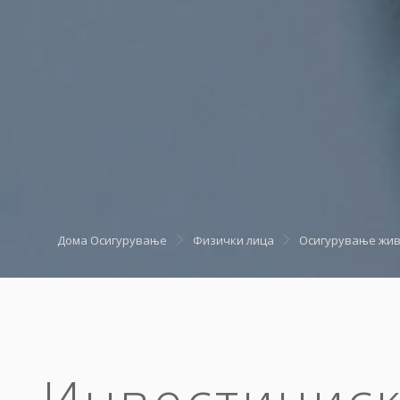
Дома
Осигурување
Физички лица
Осигурување жи