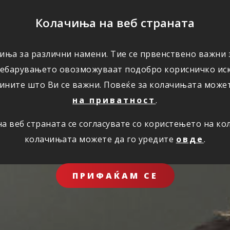
ПОМОШ
Колачиња на веб страната
ЗА НАС
иња за различни намени. Тие се првенствено важни з
ребарувањето овозможуваат подобро корисничко иск
ините што Ви се важни. Повеќе за колачињата може
на приватност
.
 веб страната се согласувате со користењето на к
колачињата можете да го уредите
овде
.
ПРИФАЌАМ СЕ