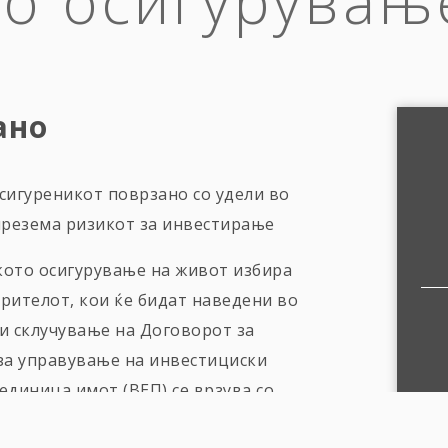
о осигурувањ
ано
осигуреникот поврзано со удели во
презема ризикот за инвестирање
кото осигурување на живот избира
ителот, кои ќе бидат наведени во
и склучување на Договорот за
за управување на инвестициски
 единица имот (ВЕП) се врзува со
 ВЕП на инвестициската сметка на